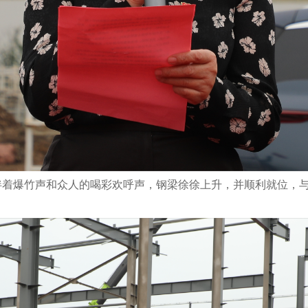
。伴着爆竹声和众人的喝彩欢呼声，钢梁徐徐上升，并顺利就位，