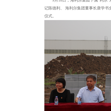
9月18日，海利尔集团下属“利
记陈德利、 海利尔集团董事长唐学书
仪式。